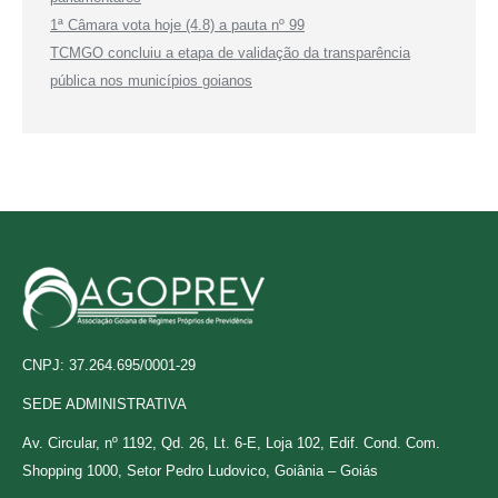
1ª Câmara vota hoje (4.8) a pauta nº 99
TCMGO concluiu a etapa de validação da transparência
pública nos municípios goianos
CNPJ: 37.264.695/0001-29
SEDE ADMINISTRATIVA
Av. Circular, nº 1192, Qd. 26, Lt. 6-E, Loja 102, Edif. Cond. Com.
Shopping 1000, Setor Pedro Ludovico, Goiânia – Goiás