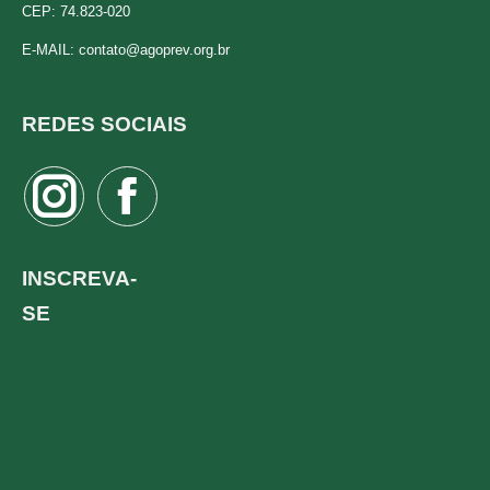
CEP: 74.823-020
E-MAIL:
contato@agoprev.org.br
REDES SOCIAIS
Instagram
Facebook
page
page
opens
opens
INSCREVA-
in
in
SE
new
new
window
window