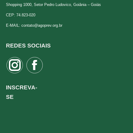
Shopping 1000, Setor Pedro Ludovico, Goiânia – Goiás
CEP: 74.823-020
E-MAIL:
contato@agoprev.org.br
REDES SOCIAIS
Instagram
Facebook
page
page
opens
opens
INSCREVA-
in
in
SE
new
new
window
window