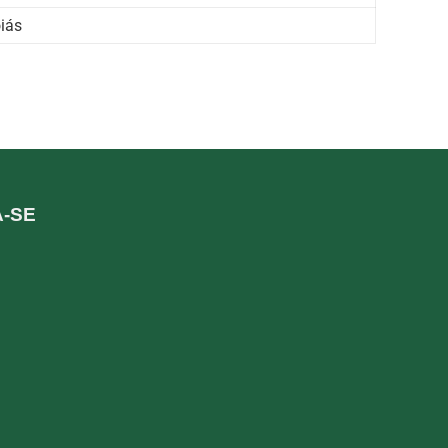
iás
A-SE