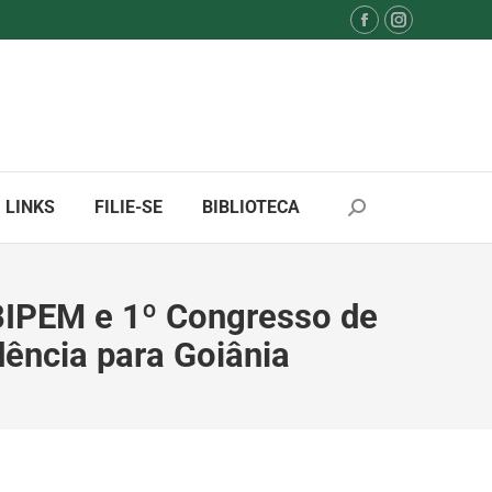
Facebook
Instagram
page
page
opens
opens
in
in
new
new
window
window
LINKS
FILIE-SE
BIBLIOTECA
Search:
BIPEM e 1º Congresso de
ência para Goiânia