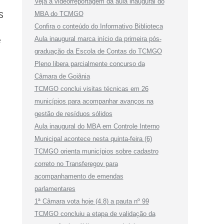
Veja a videorreportagem da aula inaugural do
MBA do TCMGO
S
Confira o conteúdo do Informativo Biblioteca
Aula inaugural marca início da primeira pós-
e
graduação da Escola de Contas do TCMGO
Pleno libera parcialmente concurso da
Câmara de Goiânia
TCMGO conclui visitas técnicas em 26
municípios para acompanhar avanços na
gestão de resíduos sólidos
Aula inaugural do MBA em Controle Interno
Municipal acontece nesta quinta-feira (6)
TCMGO orienta municípios sobre cadastro
correto no Transferegov para
acompanhamento de emendas
parlamentares
1ª Câmara vota hoje (4.8) a pauta nº 99
TCMGO concluiu a etapa de validação da