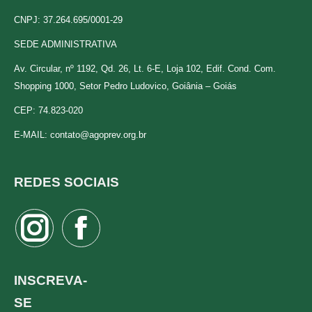
CNPJ: 37.264.695/0001-29
SEDE ADMINISTRATIVA
Av. Circular, nº 1192, Qd. 26, Lt. 6-E, Loja 102, Edif. Cond. Com.
Shopping 1000, Setor Pedro Ludovico, Goiânia – Goiás
CEP: 74.823-020
E-MAIL:
contato@agoprev.org.br
REDES SOCIAIS
Instagram
Facebook
page
page
opens
opens
INSCREVA-
in
in
SE
new
new