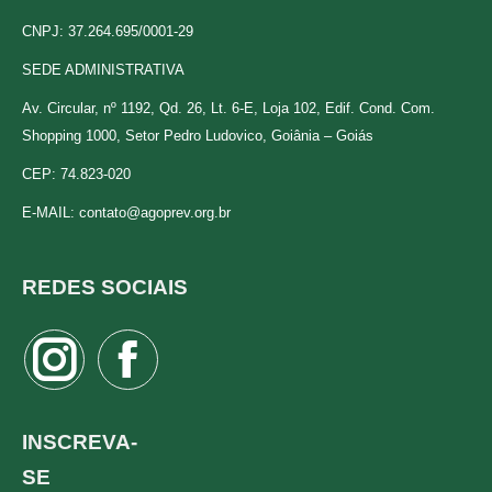
CNPJ: 37.264.695/0001-29
SEDE ADMINISTRATIVA
Av. Circular, nº 1192, Qd. 26, Lt. 6-E, Loja 102, Edif. Cond. Com.
Shopping 1000, Setor Pedro Ludovico, Goiânia – Goiás
CEP: 74.823-020
E-MAIL:
contato@agoprev.org.br
REDES SOCIAIS
Instagram
Facebook
page
page
opens
opens
INSCREVA-
in
in
SE
new
new