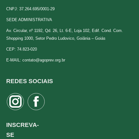
CNPJ: 37.264.695/0001-29
SEDE ADMINISTRATIVA
Av. Circular, nº 1192, Qd. 26, Lt. 6-E, Loja 102, Edif. Cond. Com.
Shopping 1000, Setor Pedro Ludovico, Goiânia – Goiás
CEP: 74.823-020
E-MAIL:
contato@agoprev.org.br
REDES SOCIAIS
Instagram
Facebook
page
page
opens
opens
INSCREVA-
in
in
SE
new
new