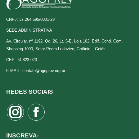
CNPJ: 37.264.695/0001-29
SEDE ADMINISTRATIVA
Av. Circular, nº 1192, Qd. 26, Lt. 6-E, Loja 102, Edif. Cond. Com.
Shopping 1000, Setor Pedro Ludovico, Goiânia – Goiás
CEP: 74.823-020
E-MAIL:
contato@agoprev.org.br
REDES SOCIAIS
Instagram
Facebook
page
page
opens
opens
INSCREVA-